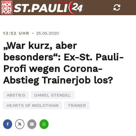
Skip
to
content
-
13:52 UHR
25.05.2020
„War kurz, aber
besonders“: Ex-St. Pauli-
Profi wegen Corona-
Abstieg Trainerjob los?
ABSTIEG
DANIEL STENDEL
HEARTS OF MIDLOTHIAN
TRAINER
Facebook
X
E-
Whatsapp