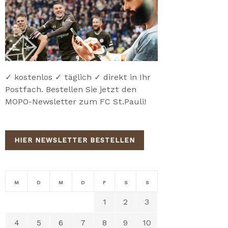
✓ kostenlos ✓ täglich ✓ direkt in Ihr
Postfach. Bestellen Sie jetzt den
MOPO-Newsletter zum FC St.Pauli!
HIER NEWSLETTER BESTELLEN
M
D
M
D
F
S
S
1
2
3
4
5
6
7
8
9
10