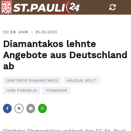
Skip
to
content
-
12:36 UHR
25.05.2020
Diamantakos lehnte
Angebote aus Deutschland
ab
DIMITRIOS DIAMANTAKOS
HAJDUK SPLIT
IVAN POROBIJA
TRANSFER
Facebook
X
E-
Whatsapp
Mail
Dimitrios Diamantakos verlässt den FC St. Pauli