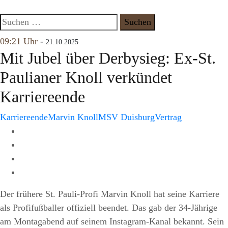
Skip
to
Suchen
content
nach:
09:21 Uhr
-
21.10.2025
Mit Jubel über Derbysieg: Ex-St.
Paulianer Knoll verkündet
Karriereende
Karriereende
Marvin Knoll
MSV Duisburg
Vertrag
Facebook
X
E-
Mail
Whatsapp
Der frühere St. Pauli-Profi Marvin Knoll hat seine Karriere
als Profifußballer offiziell beendet. Das gab der 34-Jährige
am Montagabend auf seinem Instagram-Kanal bekannt. Sein