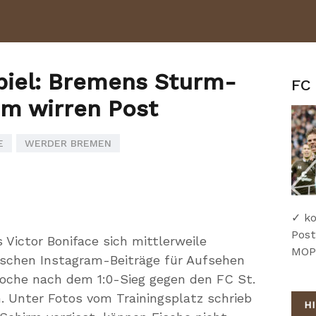
Spiel: Bremens Sturm-
FC 
em wirren Post
E
WERDER BREMEN
✓ ko
Post
 Victor Boniface sich mittlerweile
MOPO
ischen Instagram-Beiträge für Aufsehen
woche nach dem 1:0-Sieg gegen den FC St.
h. Unter Fotos vom Trainingsplatz schrieb
H