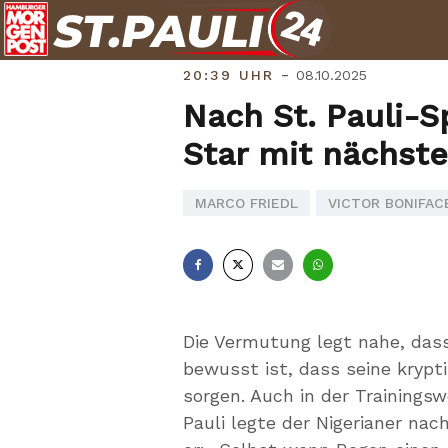
Skip
to
content
-
20:39 UHR
08.10.2025
Nach St. Pauli-
Star mit nächst
MARCO FRIEDL
VICTOR BONIFAC
Facebook
X
E-
Whatsapp
Mail
Die Vermutung legt nahe, dass
bewusst ist, dass seine krypt
sorgen. Auch in der Trainings
Pauli legte der Nigerianer nac