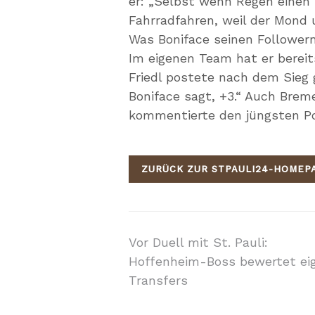
er: „Selbst wenn Regen einen 
Fahrradfahren, weil der Mond 
Was Boniface seinen Followern
Im eigenen Team hat er bereits
Friedl postete nach dem Sieg
Boniface sagt, +3.“ Auch Brem
kommentierte den jüngsten Post
ZURÜCK ZUR STPAULI24-HOMEP
Beitragsnavigati
Vor Duell mit St. Pauli:
Hoffenheim-Boss bewertet ei
Transfers