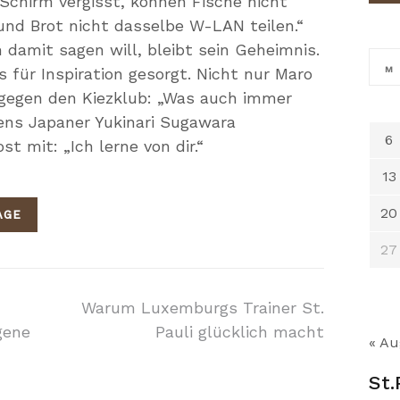
Schirm vergisst, können Fische nicht
und Brot nicht dasselbe W-LAN teilen.“
 damit sagen will, bleibt sein Geheimnis.
 für Inspiration gesorgt. Nicht nur Maro
M
 gegen den Kiezklub: „Was auch immer
ens Japaner Yukinari Sugawara
6
 mit: „Ich lerne von dir.“
13
20
AGE
27
on
Warum Luxemburgs Trainer St.
gene
Pauli glücklich macht
« Au
St.