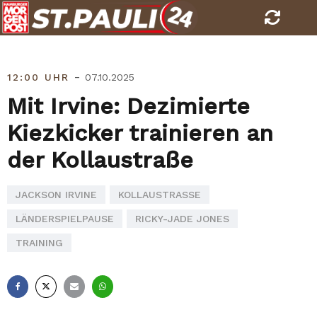
Skip
to
content
-
12:00 UHR
07.10.2025
Mit Irvine: Dezimierte
Kiezkicker trainieren an
der Kollaustraße
JACKSON IRVINE
KOLLAUSTRASSE
LÄNDERSPIELPAUSE
RICKY-JADE JONES
TRAINING
Facebook
X
E-
Whatsapp