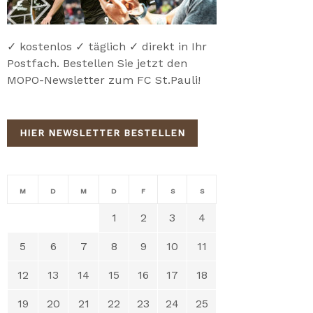
✓ kostenlos ✓ täglich ✓ direkt in Ihr
Postfach. Bestellen Sie jetzt den
MOPO-Newsletter zum FC St.Pauli!
HIER NEWSLETTER BESTELLEN
M
D
M
D
F
S
S
1
2
3
4
5
6
7
8
9
10
11
12
13
14
15
16
17
18
19
20
21
22
23
24
25