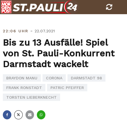
Skip
to
content
-
22:06 UHR
22.07.2021
Bis zu 13 Ausfälle! Spiel
von St. Pauli-Konkurrent
Darmstadt wackelt
BRAYDON MANU
CORONA
DARMSTADT 98
FRANK RONSTADT
PATRIC PFEIFFER
TORSTEN LIEBERKNECHT
Facebook
X
E-
Whatsapp