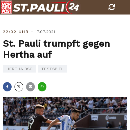
Skip
to
content
-
22:02 UHR
17.07.2021
St. Pauli trumpft gegen
Hertha auf
HERTHA BSC
TESTSPIEL
Facebook
X
E-
Whatsapp
Mail