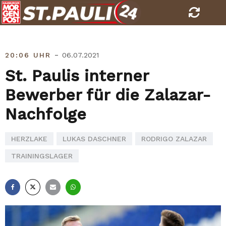
Skip
to
content
-
20:06 UHR
06.07.2021
St. Paulis interner
Bewerber für die Zalazar-
Nachfolge
HERZLAKE
LUKAS DASCHNER
RODRIGO ZALAZAR
TRAININGSLAGER
Facebook
X
E-
Whatsapp
Mail