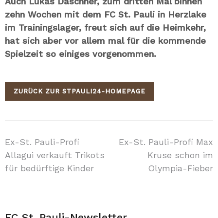
Auch Lukas Daschner, zum dritten Mal binnen
zehn Wochen mit dem FC St. Pauli in Herzlake
im Trainingslager, freut sich auf die Heimkehr,
hat sich aber vor allem mal für die kommende
Spielzeit so einiges vorgenommen.
ZURÜCK ZUR STPAULI24-HOMEPAGE
Beitragsnavigation
Ex-St. Pauli-Profi
Ex-St. Pauli-Profi Max
Allagui verkauft Trikots
Kruse schon im
für bedürftige Kinder
Olympia-Fieber
FC St. Pauli-Newsletter