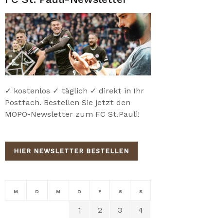
✓ kostenlos ✓ täglich ✓ direkt in Ihr
Postfach. Bestellen Sie jetzt den
MOPO-Newsletter zum FC St.Pauli!
HIER NEWSLETTER BESTELLEN
M
D
M
D
F
S
S
1
2
3
4