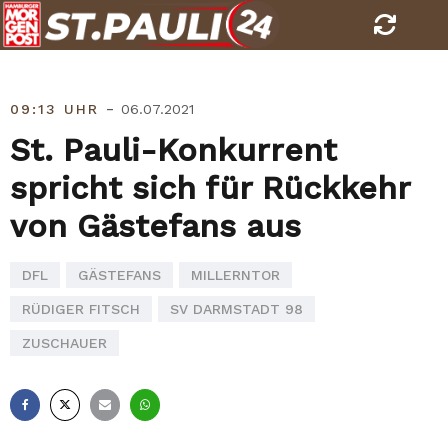
Skip
to
content
-
09:13 UHR
06.07.2021
St. Pauli-Konkurrent
spricht sich für Rückkehr
von Gästefans aus
DFL
GÄSTEFANS
MILLERNTOR
RÜDIGER FITSCH
SV DARMSTADT 98
ZUSCHAUER
Facebook
X
E-
Whatsapp