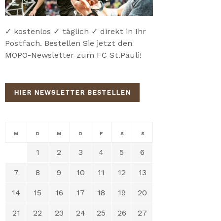
✓ kostenlos ✓ täglich ✓ direkt in Ihr
Postfach. Bestellen Sie jetzt den
MOPO-Newsletter zum FC St.Pauli!
HIER NEWSLETTER BESTELLEN
M
D
M
D
F
S
S
1
2
3
4
5
6
7
8
9
10
11
12
13
14
15
16
17
18
19
20
21
22
23
24
25
26
27