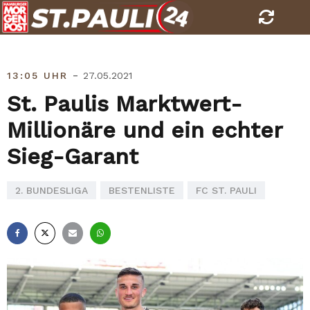
Skip
to
content
-
13:05 UHR
27.05.2021
St. Paulis Marktwert-
Millionäre und ein echter
Sieg-Garant
2. BUNDESLIGA
BESTENLISTE
FC ST. PAULI
Facebook
X
E-
Whatsapp
Mail