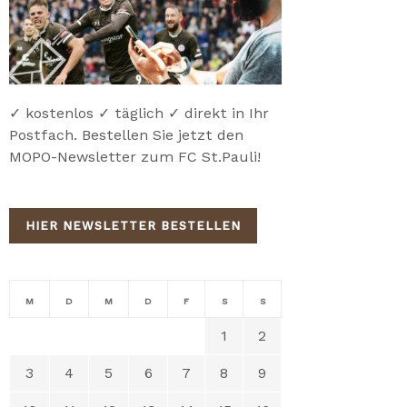
✓ kostenlos ✓ täglich ✓ direkt in Ihr
Postfach. Bestellen Sie jetzt den
MOPO-Newsletter zum FC St.Pauli!
HIER NEWSLETTER BESTELLEN
M
D
M
D
F
S
S
1
2
3
4
5
6
7
8
9