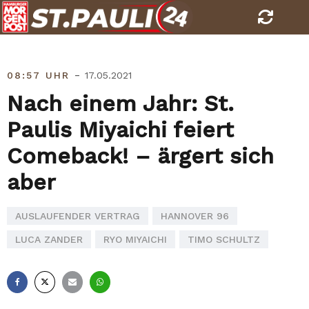
Skip
to
content
-
08:57 UHR
17.05.2021
Nach einem Jahr: St.
Paulis Miyaichi feiert
Comeback! – ärgert sich
aber
AUSLAUFENDER VERTRAG
HANNOVER 96
LUCA ZANDER
RYO MIYAICHI
TIMO SCHULTZ
Facebook
X
E-
Whatsapp