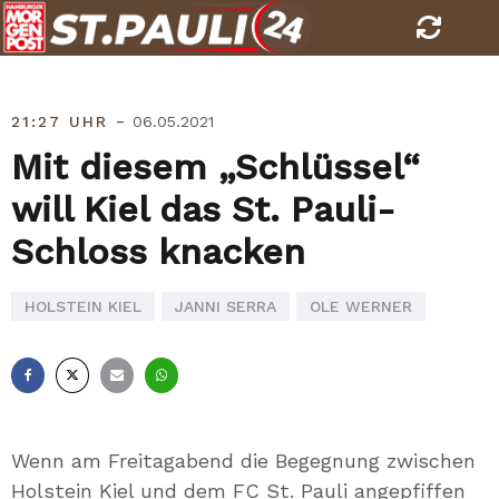
Skip
to
content
-
21:27 UHR
06.05.2021
Mit diesem „Schlüssel“
will Kiel das St. Pauli-
Schloss knacken
HOLSTEIN KIEL
JANNI SERRA
OLE WERNER
Facebook
X
E-
Whatsapp
Mail
Wenn am Freitagabend die Begegnung zwischen
Holstein Kiel und dem FC St. Pauli angepfiffen