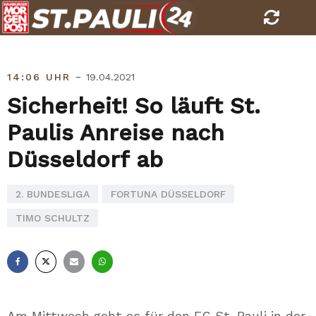
Skip
to
content
-
14:06 UHR
19.04.2021
Sicherheit! So läuft St.
Paulis Anreise nach
Düsseldorf ab
2. BUNDESLIGA
FORTUNA DÜSSELDORF
TIMO SCHULTZ
Facebook
X
E-
Whatsapp
Mail
Am Mittwoch geht es für den FC St. Pauli in der