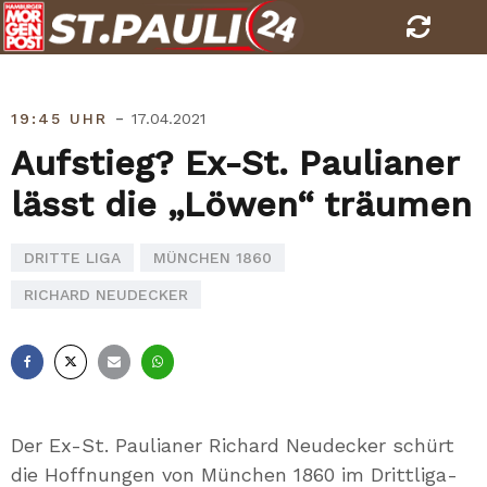
Skip
to
content
-
19:45 UHR
17.04.2021
Aufstieg? Ex-St. Paulianer
lässt die „Löwen“ träumen
DRITTE LIGA
MÜNCHEN 1860
RICHARD NEUDECKER
Facebook
X
E-
Whatsapp
Mail
Der Ex-St. Paulianer Richard Neudecker schürt
die Hoffnungen von München 1860 im Drittliga-