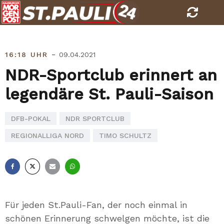
Skip
to
content
-
16:18 UHR
09.04.2021
NDR-Sportclub erinnert an
legendäre St. Pauli-Saison
DFB-POKAL
NDR SPORTCLUB
REGIONALLIGA NORD
TIMO SCHULTZ
Facebook
X
E-
Whatsapp
Mail
Für jeden St.Pauli-Fan, der noch einmal in
schönen Erinnerung schwelgen möchte, ist die