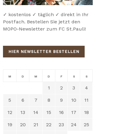
✓ kostenlos ✓ täglich ✓ direkt in Ihr
Postfach. Bestellen Sie jetzt den
MOPO-Newsletter zum FC St.Pauli!
HIER NEWSLETTER BESTELLEN
M
D
M
D
F
S
S
1
2
3
4
5
6
7
8
9
10
11
12
13
14
15
16
17
18
19
20
21
22
23
24
25