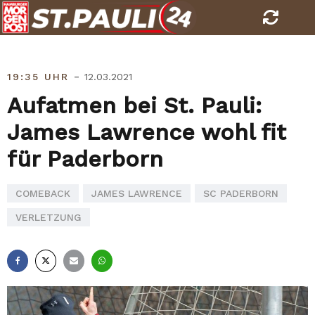
Skip
to
content
-
19:35 UHR
12.03.2021
Aufatmen bei St. Pauli:
James Lawrence wohl fit
für Paderborn
COMEBACK
JAMES LAWRENCE
SC PADERBORN
VERLETZUNG
Facebook
X
E-
Whatsapp
Mail