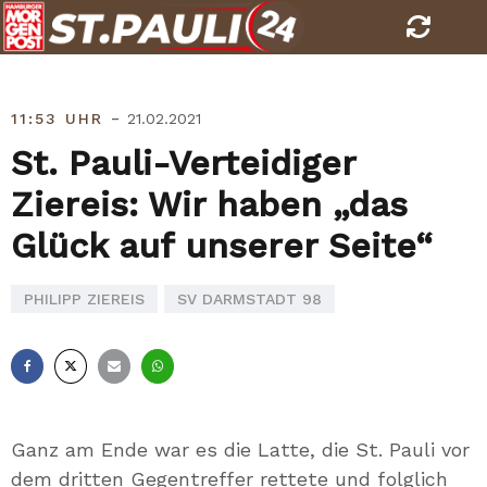
Skip
to
content
-
11:53 UHR
21.02.2021
St. Pauli-Verteidiger
Ziereis: Wir haben „das
Glück auf unserer Seite“
PHILIPP ZIEREIS
SV DARMSTADT 98
Facebook
X
E-
Whatsapp
Mail
Ganz am Ende war es die Latte, die St. Pauli vor
dem dritten Gegentreffer rettete und folglich