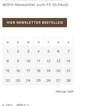
MOPO-Newsletter zum FC St.Pauli!
HIER NEWSLETTER BESTELLEN
M
D
M
D
F
S
S
1
2
3
4
5
6
7
8
9
10
11
12
13
14
15
16
17
18
19
20
21
22
23
24
25
26
27
28
Februar 2021
« Jan.
März »