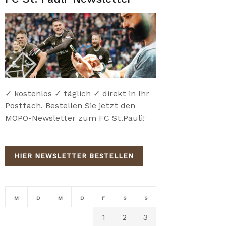
✓ kostenlos ✓ täglich ✓ direkt in Ihr
Postfach. Bestellen Sie jetzt den
MOPO-Newsletter zum FC St.Pauli!
HIER NEWSLETTER BESTELLEN
M
D
M
D
F
S
S
1
2
3