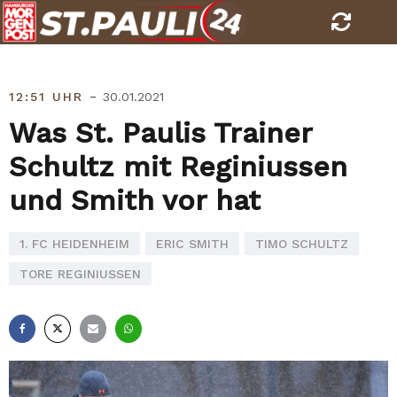
Skip
to
content
-
12:51 UHR
30.01.2021
Was St. Paulis Trainer
Schultz mit Reginiussen
und Smith vor hat
1. FC HEIDENHEIM
ERIC SMITH
TIMO SCHULTZ
TORE REGINIUSSEN
Facebook
X
E-
Whatsapp
Mail