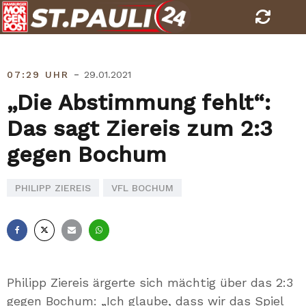
Skip
to
content
-
07:29 UHR
29.01.2021
„Die Abstimmung fehlt“:
Das sagt Ziereis zum 2:3
gegen Bochum
PHILIPP ZIEREIS
VFL BOCHUM
Facebook
X
E-
Whatsapp
Mail
Philipp Ziereis ärgerte sich mächtig über das 2:3
gegen Bochum: „Ich glaube, dass wir das Spiel