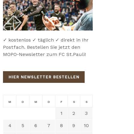
✓ kostenlos ✓ täglich ✓ direkt in Ihr
Postfach. Bestellen Sie jetzt den
MOPO-Newsletter zum FC St.Pauli!
HIER NEWSLETTER BESTELLEN
M
D
M
D
F
S
S
1
2
3
4
5
6
7
8
9
10