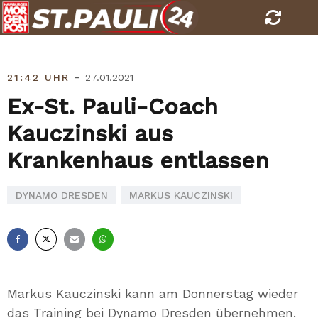
Skip
to
content
-
21:42 UHR
27.01.2021
Ex-St. Pauli-Coach
Kauczinski aus
Krankenhaus entlassen
DYNAMO DRESDEN
MARKUS KAUCZINSKI
Facebook
X
E-
Whatsapp
Mail
Markus Kauczinski kann am Donnerstag wieder
das Training bei Dynamo Dresden übernehmen.