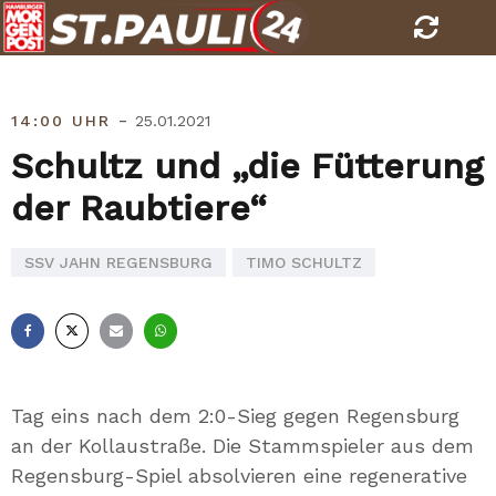
Skip
to
content
-
14:00 UHR
25.01.2021
Schultz und „die Fütterung
der Raubtiere“
SSV JAHN REGENSBURG
TIMO SCHULTZ
Facebook
X
E-
Whatsapp
Mail
Tag eins nach dem 2:0-Sieg gegen Regensburg
an der Kollaustraße. Die Stammspieler aus dem
Regensburg-Spiel absolvieren eine regenerative