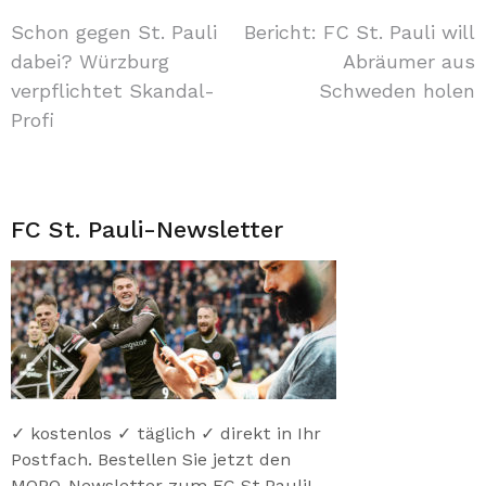
Beitragsnavigation
Schon gegen St. Pauli
Bericht: FC St. Pauli will
dabei? Würzburg
Abräumer aus
verpflichtet Skandal-
Schweden holen
Profi
FC St. Pauli-Newsletter
✓ kostenlos ✓ täglich ✓ direkt in Ihr
Postfach. Bestellen Sie jetzt den
MOPO-Newsletter zum FC St.Pauli!