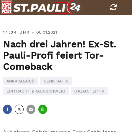
Skip
to
content
-
14:34 UHR
06.01.2021
Nach drei Jahren! Ex-St.
Pauli-Profi feiert Tor-
Comeback
ANKARAGÜCÜ
CENK SAHIN
EINTRACHT BRAUNSCHWEIG
GAZIANTEP FK
Facebook
X
E-
Whatsapp
Mail
Auf dieses Gefühl musste Cenk Sahin lange