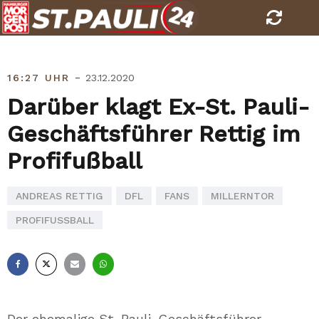
Skip
to
content
-
16:27 UHR
23.12.2020
Darüber klagt Ex-St. Pauli-
Geschäftsführer Rettig im
Profifußball
ANDREAS RETTIG
DFL
FANS
MILLERNTOR
PROFIFUSSBALL
Facebook
X
E-
Whatsapp
Mail
Der ehemalige St. Pauli-Geschäftsführer