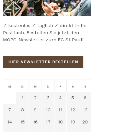
✓ kostenlos ✓ täglich ✓ direkt in Ihr
Postfach. Bestellen Sie jetzt den
MOPO-Newsletter zum FC St.Pauli!
HIER NEWSLETTER BESTELLEN
M
D
M
D
F
S
S
1
2
3
4
5
6
7
8
9
10
11
12
13
14
15
16
17
18
19
20