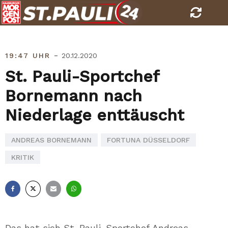
Skip
to
content
-
19:47 UHR
20.12.2020
St. Pauli-Sportchef
Bornemann nach
Niederlage enttäuscht
ANDREAS BORNEMANN
FORTUNA DÜSSELDORF
KRITIK
Facebook
X
E-
Whatsapp
Mail
Das hat sich St. Pauli-Sportchef Andreas