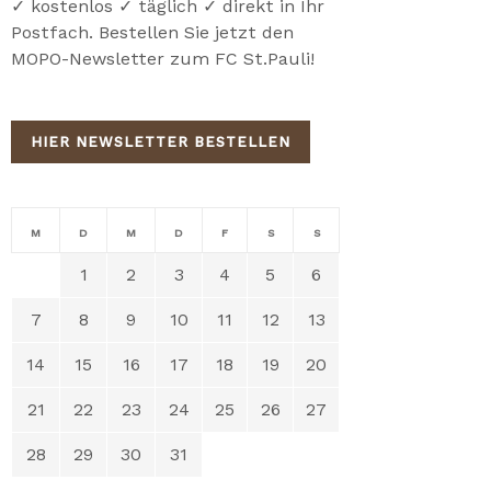
✓ kostenlos ✓ täglich ✓ direkt in Ihr
Postfach. Bestellen Sie jetzt den
MOPO-Newsletter zum FC St.Pauli!
HIER NEWSLETTER BESTELLEN
M
D
M
D
F
S
S
1
2
3
4
5
6
7
8
9
10
11
12
13
14
15
16
17
18
19
20
21
22
23
24
25
26
27
28
29
30
31