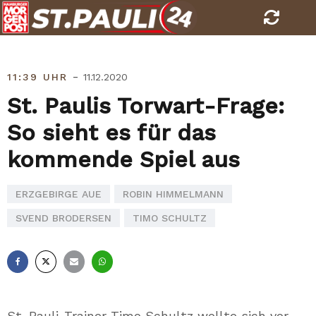
Skip
to
content
-
11:39 UHR
11.12.2020
St. Paulis Torwart-Frage:
So sieht es für das
kommende Spiel aus
ERZGEBIRGE AUE
ROBIN HIMMELMANN
SVEND BRODERSEN
TIMO SCHULTZ
Facebook
X
E-
Whatsapp
Mail
St. Pauli-Trainer Timo Schultz wollte sich vor