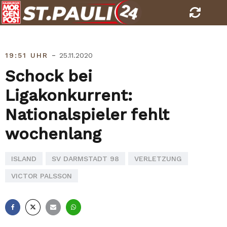
Skip
to
content
-
19:51 UHR
25.11.2020
Schock bei
Ligakonkurrent:
Nationalspieler fehlt
wochenlang
ISLAND
SV DARMSTADT 98
VERLETZUNG
VICTOR PALSSON
Facebook
X
E-
Whatsapp