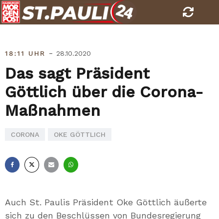
Skip
to
content
-
18:11 UHR
28.10.2020
Das sagt Präsident
Göttlich über die Corona-
Maßnahmen
CORONA
OKE GÖTTLICH
Facebook
X
E-
Whatsapp
Mail
Auch St. Paulis Präsident Oke Göttlich äußerte
sich zu den Beschlüssen von Bundesregierung