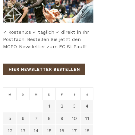
✓ kostenlos ✓ täglich ✓ direkt in Ihr
Postfach. Bestellen Sie jetzt den
MOPO-Newsletter zum FC St.Pauli!
HIER NEWSLETTER BESTELLEN
M
D
M
D
F
S
S
1
2
3
4
5
6
7
8
9
10
11
12
13
14
15
16
17
18