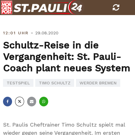
Skip
to
content
-
12:01 UHR
29.08.2020
Schultz-Reise in die
Vergangenheit: St. Pauli-
Coach plant neues System
TESTSPIEL
TIMO SCHULTZ
WERDER BREMEN
Facebook
X
E-
Whatsapp
Mail
St. Paulis Cheftrainer Timo Schultz spielt mal
wieder gegen seine Vergangenheit. Im ersten