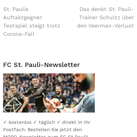
Beitragsnavigation
St. Paulis
Das denkt St. Pauli-
Auftaktgegner:
Trainer Schultz über
Testspiel steigt trotz
den Veerman-Verlust
Corona-Fall
FC St. Pauli-Newsletter
✓ kostenlos ✓ täglich ✓ direkt in Ihr
Postfach. Bestellen Sie jetzt den
MOPO-Newsletter zum FC St.Pauli!