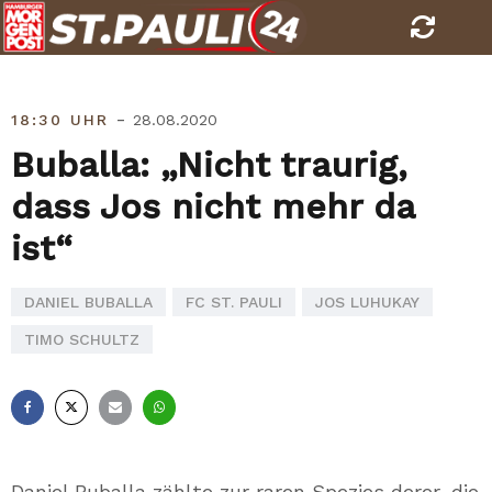
Skip
to
content
-
18:30 UHR
28.08.2020
Buballa: „Nicht traurig,
dass Jos nicht mehr da
ist“
DANIEL BUBALLA
FC ST. PAULI
JOS LUHUKAY
TIMO SCHULTZ
Facebook
X
E-
Whatsapp
Mail
Daniel Buballa zählte zur raren Spezies derer, die