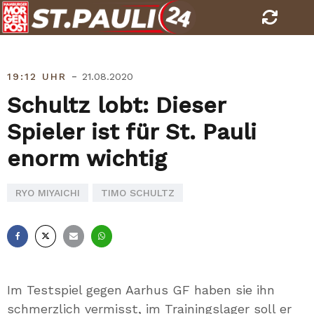
Skip
to
content
-
19:12 UHR
21.08.2020
Schultz lobt: Dieser
Spieler ist für St. Pauli
enorm wichtig
RYO MIYAICHI
TIMO SCHULTZ
Facebook
X
E-
Whatsapp
Mail
Im Testspiel gegen Aarhus GF haben sie ihn
schmerzlich vermisst, im Trainingslager soll er