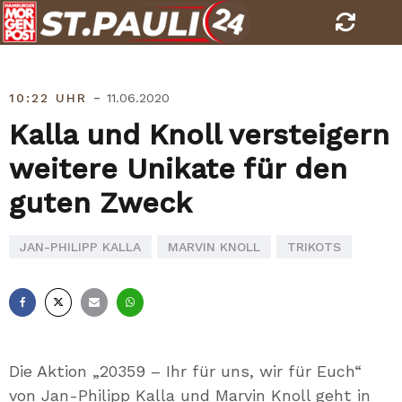
Skip
to
content
-
10:22 UHR
11.06.2020
Kalla und Knoll versteigern
weitere Unikate für den
guten Zweck
JAN-PHILIPP KALLA
MARVIN KNOLL
TRIKOTS
Facebook
X
E-
Whatsapp
Mail
Die Aktion „20359 – Ihr für uns, wir für Euch“
von Jan-Philipp Kalla und Marvin Knoll geht in