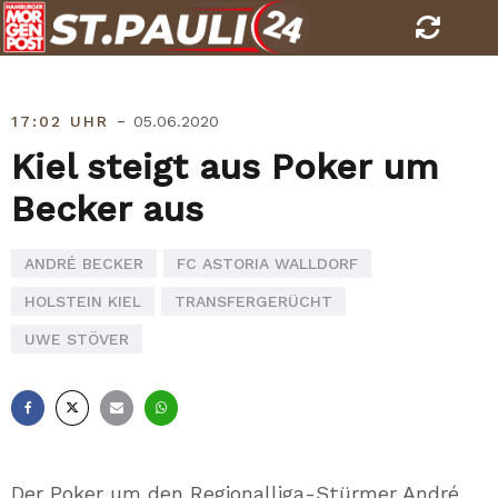
Skip
to
content
-
17:02 UHR
05.06.2020
Kiel steigt aus Poker um
Becker aus
ANDRÉ BECKER
FC ASTORIA WALLDORF
HOLSTEIN KIEL
TRANSFERGERÜCHT
UWE STÖVER
Facebook
X
E-
Whatsapp
Mail
Der Poker um den Regionalliga-Stürmer André