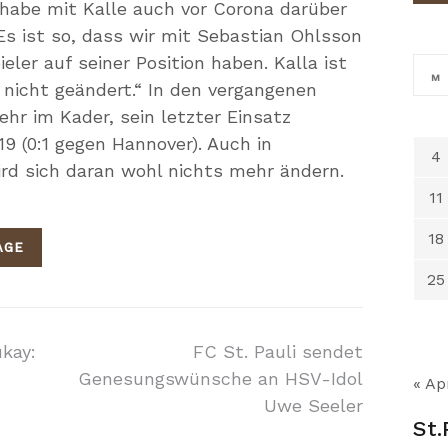
 habe mit Kalle auch vor Corona darüber
Es ist so, dass wir mit Sebastian Ohlsson
ler auf seiner Position haben. Kalla ist
M
 nicht geändert.“ In den vergangenen
hr im Kader, sein letzter Einsatz
 (0:1 gegen Hannover). Auch in
4
rd sich daran wohl nichts mehr ändern.
11
18
AGE
25
on
ukay:
FC St. Pauli sendet
Genesungswünsche an HSV-Idol
« Ap
Uwe Seeler
St.