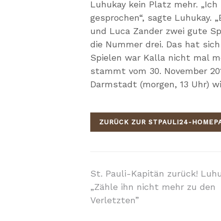
Luhukay kein Platz mehr. „Ich
gesprochen“, sagte Luhukay. „
und Luca Zander zwei gute Spie
die Nummer drei. Das hat sich
Spielen war Kalla nicht mal me
stammt vom 30. November 2019
Darmstadt (morgen, 13 Uhr) wi
ZURÜCK ZUR STPAULI24-HOMEP
Beitragsnavigati
St. Pauli-Kapitän zurück! Luh
„Zähle ihn nicht mehr zu den
Verletzten”