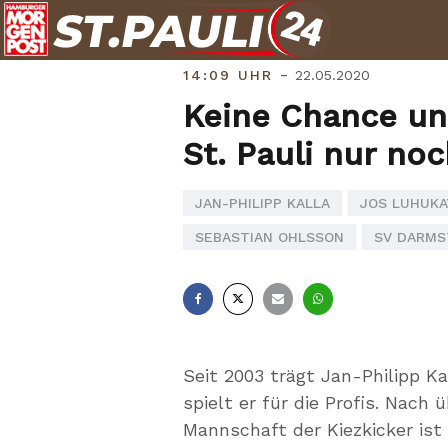
Skip
to
content
-
14:09 UHR
22.05.2020
Keine Chance unt
St. Pauli nur n
JAN-PHILIPP KALLA
JOS LUHUKA
SEBASTIAN OHLSSON
SV DARMS
Facebook
X
E-
Whatsapp
Mail
Seit 2003 trägt Jan-Philipp Ka
spielt er für die Profis. Nach ü
Mannschaft der Kiezkicker ist