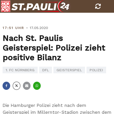
Skip
to
content
-
17:51 UHR
17.05.2020
Nach St. Paulis
Geisterspiel: Polizei zieht
positive Bilanz
1. FC NÜRNBERG
DFL
GEISTERSPIEL
POLIZEI
Facebook
X
E-
Whatsapp
Mail
Die Hamburger Polizei zieht nach dem
Geisterspiel im Millerntor-Stadion zwischen dem