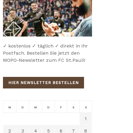
✓ kostenlos ✓ täglich ✓ direkt in Ihr
Postfach. Bestellen Sie jetzt den
MOPO-Newsletter zum FC St.Pauli!
HIER NEWSLETTER BESTELLEN
M
D
M
D
F
S
S
1
2
3
4
5
6
7
8