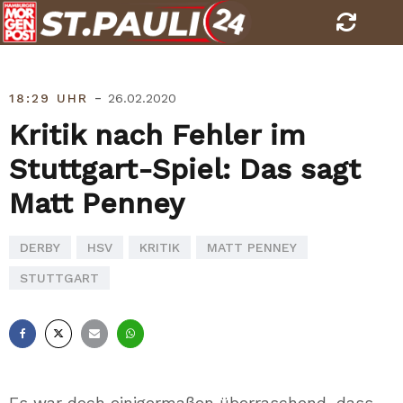
Skip
to
content
-
18:29 UHR
26.02.2020
Kritik nach Fehler im
Stuttgart-Spiel: Das sagt
Matt Penney
DERBY
HSV
KRITIK
MATT PENNEY
STUTTGART
Facebook
X
E-
Whatsapp
Mail
Es war doch einigermaßen überraschend, dass