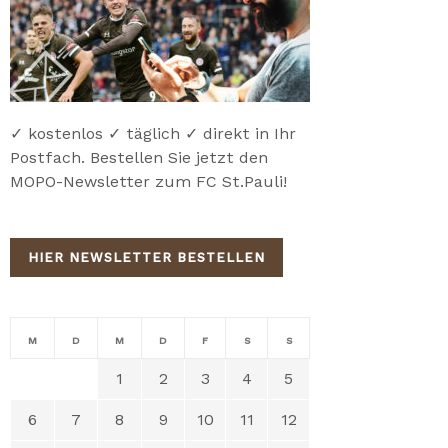
✓ kostenlos ✓ täglich ✓ direkt in Ihr
Postfach. Bestellen Sie jetzt den
MOPO-Newsletter zum FC St.Pauli!
HIER NEWSLETTER BESTELLEN
M
D
M
D
F
S
S
1
2
3
4
5
6
7
8
9
10
11
12