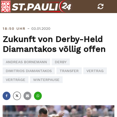
Skip
to
content
-
18:50 UHR
03.01.2020
Zukunft von Derby-Held
Diamantakos völlig offen
ANDREAS BORNEMANN
DERBY
DIMITRIOS DIAMANTAKOS
TRANSFER
VERTRAG
VERTRÄGE
WINTERPAUSE
Facebook
X
E-
Whatsapp
Mail