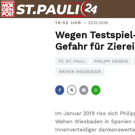
Skip
to
content
-
19:55 UHR
22.12.2019
Wegen Testspiel
Gefahr für Zierei
FC ST. PAULI
PHILIPP ZIEREIS
WEHEN WIESBADEN
Facebook
X
E-
Whatsapp
Mail
Im Januar 2019 riss sich Phili
Wehen Wiesbaden in Spanien d
Innenverteidiger dankenswerte