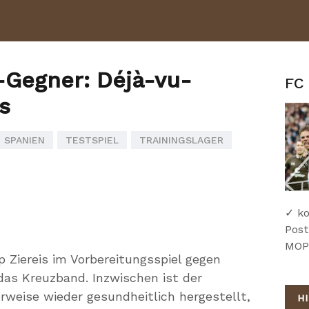
-Gegner: Déjà-vu-
FC 
s
SPANIEN
TESTSPIEL
TRAININGSLAGER
✓ ko
Post
MOPO
pp Ziereis im Vorbereitungsspiel gegen
as Kreuzband. Inzwischen ist der
rweise wieder gesundheitlich hergestellt,
H