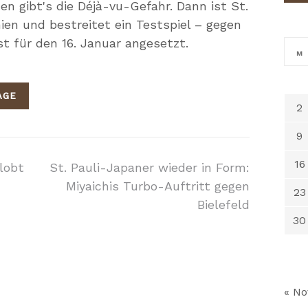
en gibt's die Déjà-vu-Gefahr. Dann ist St.
nien und bestreitet ein Testspiel – gegen
st für den 16. Januar angesetzt.
M
AGE
2
9
on
16
lobt
St. Pauli-Japaner wieder in Form:
Miyaichis Turbo-Auftritt gegen
23
Bielefeld
30
« No