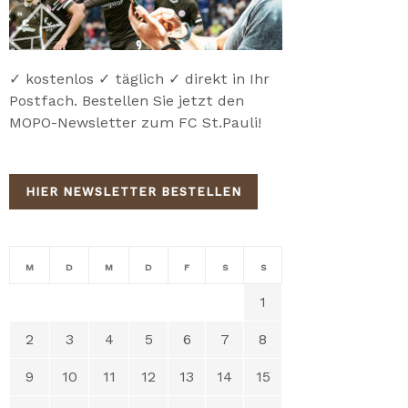
✓ kostenlos ✓ täglich ✓ direkt in Ihr
Postfach. Bestellen Sie jetzt den
MOPO-Newsletter zum FC St.Pauli!
HIER NEWSLETTER BESTELLEN
M
D
M
D
F
S
S
1
2
3
4
5
6
7
8
9
10
11
12
13
14
15