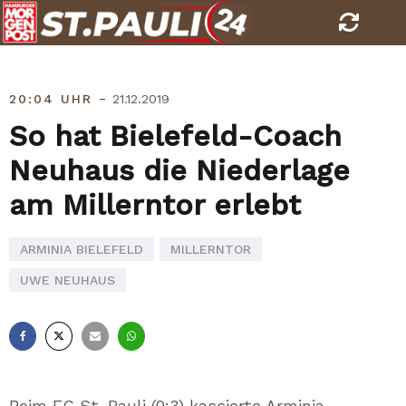
Skip
to
content
-
20:04 UHR
21.12.2019
So hat Bielefeld-Coach
Neuhaus die Niederlage
am Millerntor erlebt
ARMINIA BIELEFELD
MILLERNTOR
UWE NEUHAUS
Facebook
X
E-
Whatsapp
Mail
Beim FC St. Pauli (0:3) kassierte Arminia