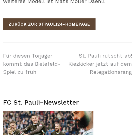
weiteres Modell ist Mats Möller Daehli.
ZURÜCK ZUR STPAULI24-HOMEPAGE
Beitragsnavigation
Für diesen Torjäger
St. Pauli rutscht ab!
kommt das Bielefeld-
Kiezkicker jetzt auf dem
Spiel zu früh
Relegationsrang
FC St. Pauli-Newsletter