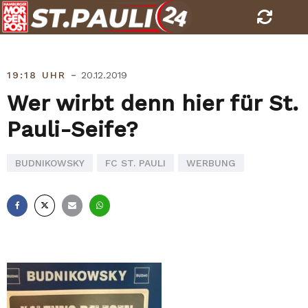
Skip
to
content
-
19:18 UHR
20.12.2019
Wer wirbt denn hier für St.
Pauli-Seife?
BUDNIKOWSKY
FC ST. PAULI
WERBUNG
Facebook
X
E-
Whatsapp
Mail