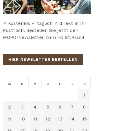
✓ kostenlos ✓ täglich ✓ direkt in Ihr
Postfach. Bestellen Sie jetzt den
MOPO-Newsletter zum FC St.Pauli!
HIER NEWSLETTER BESTELLEN
M
D
M
D
F
S
S
1
2
3
4
5
6
7
8
9
10
11
12
13
14
15
16
17
18
19
20
21
22