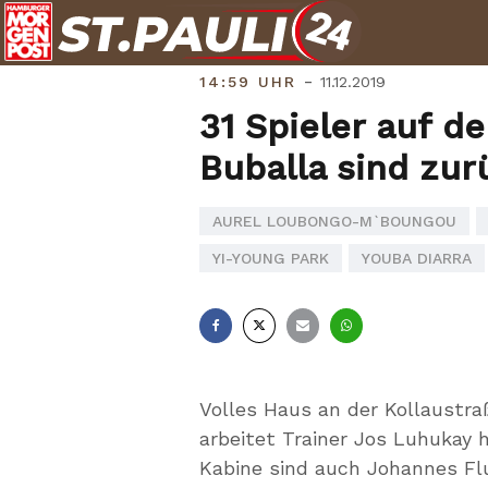
Skip
to
content
-
14:59 UHR
11.12.2019
31 Spieler auf d
Buballa sind zur
AUREL LOUBONGO-M`BOUNGOU
YI-YOUNG PARK
YOUBA DIARRA
Facebook
X
E-
Whatsapp
Mail
Volles Haus an der Kollaustra
arbeitet Trainer Jos Luhukay 
Kabine sind auch Johannes Fl