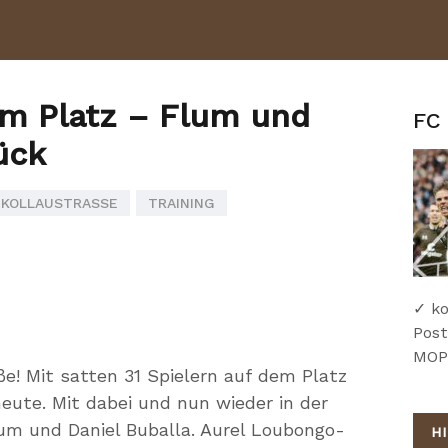
em Platz – Flum und
FC 
ück
KOLLAUSTRASSE
TRAINING
✓ ko
Post
MOPO
ße! Mit satten 31 Spielern auf dem Platz
heute. Mit dabei und nun wieder in der
um und Daniel Buballa. Aurel Loubongo-
H