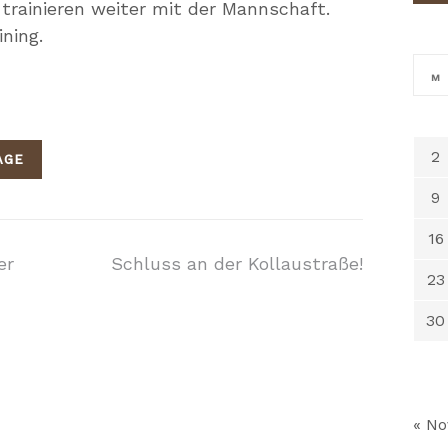
trainieren weiter mit der Mannschaft.
ning.
M
2
AGE
9
16
on
er
Schluss an der Kollaustraße!
23
30
« No