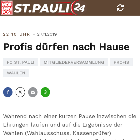
Skip
to
content
-
22:10 UHR
27.11.2019
Profis dürfen nach Hause
FC ST. PAULI
MITGLIEDERVERSAMMLUNG
PROFIS
WAHLEN
Facebook
X
E-
Whatsapp
Mail
Während nach einer kurzen Pause inzwischen die
Ehrungen laufen und auf die Ergebnisse der
Wahlen (Wahlausschuss, Kassenprüfer)