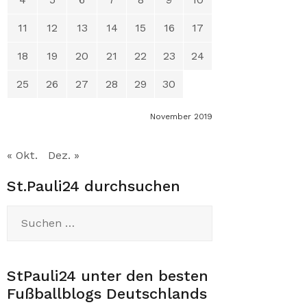
11
12
13
14
15
16
17
18
19
20
21
22
23
24
25
26
27
28
29
30
November 2019
« Okt.
Dez. »
St.Pauli24 durchsuchen
Suchen
nach:
StPauli24 unter den besten
Fußballblogs Deutschlands