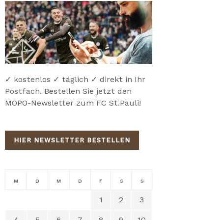
✓ kostenlos ✓ täglich ✓ direkt in Ihr
Postfach. Bestellen Sie jetzt den
MOPO-Newsletter zum FC St.Pauli!
HIER NEWSLETTER BESTELLEN
M
D
M
D
F
S
S
1
2
3
4
5
6
7
8
9
10