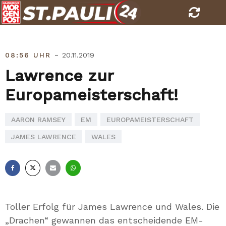
Skip
to
content
-
08:56 UHR
20.11.2019
Lawrence zur
Europameisterschaft!
AARON RAMSEY
EM
EUROPAMEISTERSCHAFT
JAMES LAWRENCE
WALES
Facebook
X
E-
Whatsapp
Mail
Toller Erfolg für James Lawrence und Wales. Die
„Drachen“ gewannen das entscheidende EM-