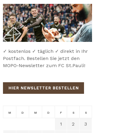
✓ kostenlos ✓ täglich ✓ direkt in Ihr
Postfach. Bestellen Sie jetzt den
MOPO-Newsletter zum FC St.Pauli!
HIER NEWSLETTER BESTELLEN
M
D
M
D
F
S
S
1
2
3