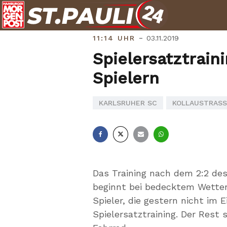
Skip
to
content
-
11:14 UHR
03.11.2019
Spielersatztrain
Spielern
KARLSRUHER SC
KOLLAUSTRASSE
Facebook
X
E-
Whatsapp
Mail
Das Training nach dem 2:2 des
beginnt bei bedecktem Wetter
Spieler, die gestern nicht im 
Spielersatztraining. Der Rest 