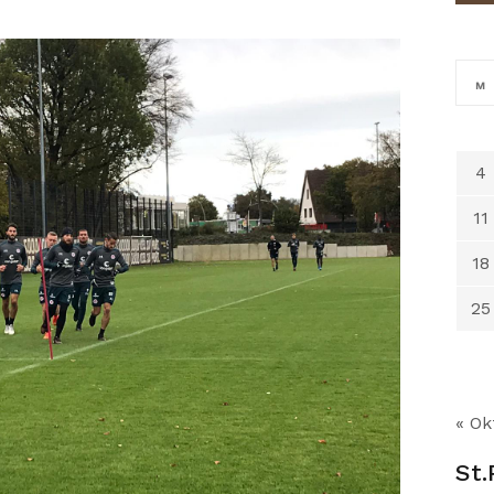
M
4
11
18
25
« Ok
St.