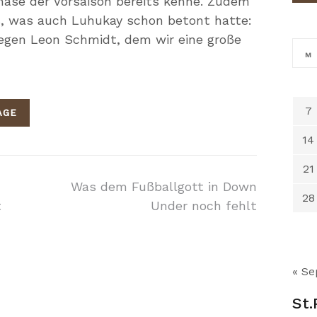
ase der Vorsaison bereits kenne. Zudem
, was auch Luhukay schon betont hatte:
gegen Leon Schmidt, dem wir eine große
M
7
AGE
14
21
on
Was dem Fußballgott in Down
28
t
Under noch fehlt
« Se
St.