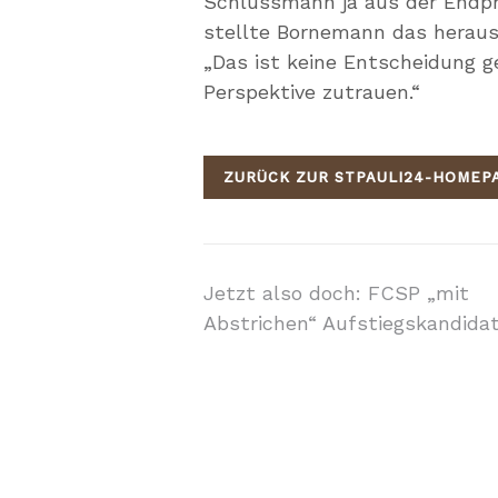
Schlussmann ja aus der Endph
stellte Bornemann das heraus
„Das ist keine Entscheidung 
Perspektive zutrauen.“
ZURÜCK ZUR STPAULI24-HOMEP
Beitragsnavigati
Jetzt also doch: FCSP „mit
Abstrichen“ Aufstiegskandida