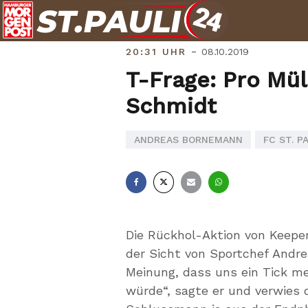
Skip
to
content
-
20:31 UHR
08.10.2019
T-Frage: Pro Mül
Schmidt
ANDREAS BORNEMANN
FC ST. P
Facebook
X
E-
Whatsapp
Mail
Die Rückhol-Aktion von Keeper
der Sicht von Sportchef Andr
Meinung, dass uns ein Tick m
würde“, sagte er und verwies 