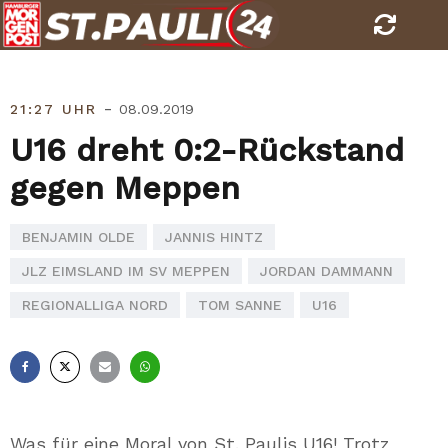
Skip
to
content
-
21:27 UHR
08.09.2019
U16 dreht 0:2-Rückstand
gegen Meppen
BENJAMIN OLDE
JANNIS HINTZ
JLZ EIMSLAND IM SV MEPPEN
JORDAN DAMMANN
REGIONALLIGA NORD
TOM SANNE
U16
Facebook
X
E-
Whatsapp
Mail
Was für eine Moral von St. Paulis U16! Trotz