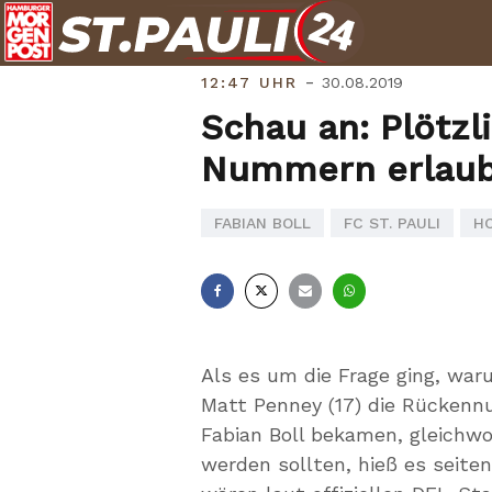
Skip
to
content
-
12:47 UHR
30.08.2019
Schau an: Plötzl
Nummern erlaub
FABIAN BOLL
FC ST. PAULI
H
Facebook
X
E-
Whatsapp
Mail
Als es um die Frage ging, w
Matt Penney (17) die Rückenn
Fabian Boll bekamen, gleichwo
werden sollten, hieß es seit