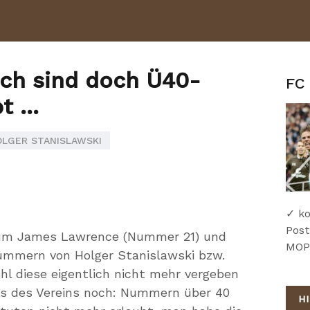
ich sind doch Ü40-
FC 
t …
OLGER STANISLAWSKI
✓ ko
Post
arum James Lawrence (Nummer 21) und
MOPO
ummern von Holger Stanislawski bzw.
hl diese eigentlich nicht mehr vergeben
ens des Vereins noch: Nummern über 40
H