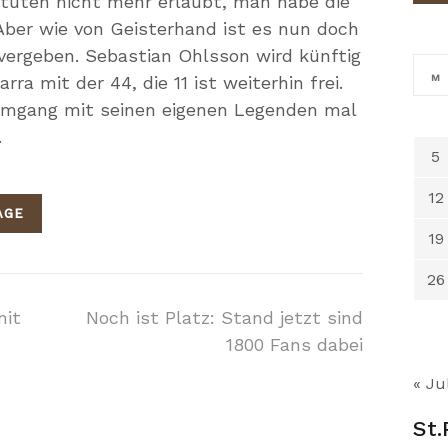
atuten nicht mehr erlaubt, man habe die
ber wie von Geisterhand ist es nun doch
ergeben. Sebastian Ohlsson wird künftig
rra mit der 44, die 11 ist weiterhin frei.
M
Umgang mit seinen eigenen Legenden mal
.
5
12
AGE
19
26
on
mit
Noch ist Platz: Stand jetzt sind
1800 Fans dabei
« Jul
St.