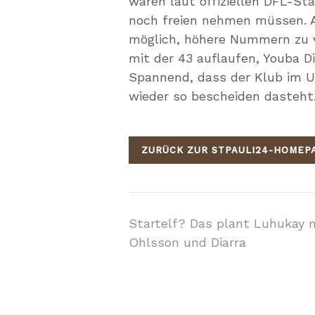
wären laut offiziellen DFL-St
noch freien nehmen müssen. A
möglich, höhere Nummern zu v
mit der 43 auflaufen, Youba Dia
Spannend, dass der Klub im 
wieder so bescheiden dasteht
ZURÜCK ZUR STPAULI24-HOMEP
Beitragsnavigati
Startelf? Das plant Luhukay 
Ohlsson und Diarra