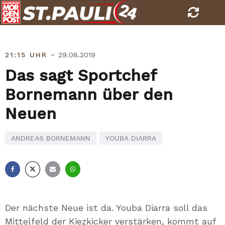
Skip
to
content
-
21:15 UHR
29.08.2019
Das sagt Sportchef
Bornemann über den
Neuen
ANDREAS BORNEMANN
YOUBA DIARRA
Facebook
X
E-
Whatsapp
Mail
Der nächste Neue ist da. Youba Diarra soll das
Mittelfeld der Kiezkicker verstärken, kommt auf