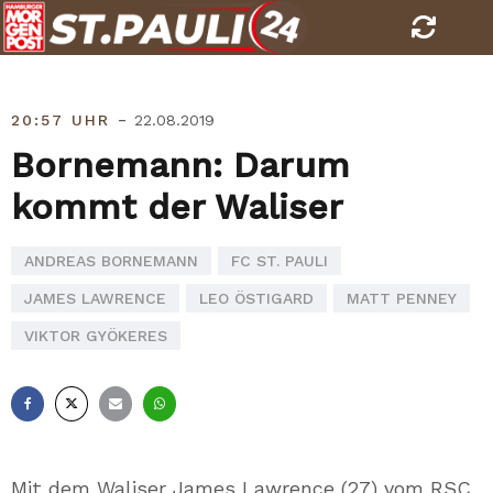
Skip
to
content
-
20:57 UHR
22.08.2019
Bornemann: Darum
kommt der Waliser
ANDREAS BORNEMANN
FC ST. PAULI
JAMES LAWRENCE
LEO ÖSTIGARD
MATT PENNEY
VIKTOR GYÖKERES
Facebook
X
E-
Whatsapp
Mail
Mit dem Waliser James Lawrence (27) vom RSC